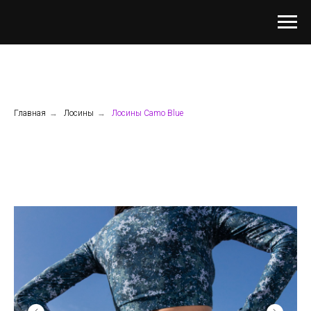
Главная
→
Лосины
→
Лосины Camo Blue