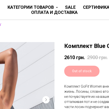
Я
КАТЕГОРИИ ТОВАРОВ
SALE
СЕРТИФИК
ОПЛАТА И ДОСТАВКА
y
Комплект Blue 
2610
грн.
2900
грн.
Out of stock
Комплект GoFit Women вне
жизнь. Лосины, словно вто
не почувствуете их на ваше
отталкивая пот и не созда
части лосин подчеркнет ваш