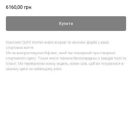
6160,00
грн.
Купити
Комплект GoFit Women внесе яскраві та насичені фарби у ваше
спортивне життя.
Ми не використовуємо біфлекс, який так поширений при створенні
спортивного одягу. Тільки якісні тканини безпосередньо з заводів Італії та
Іспанії. Ми перевіряємо кожну модель, кожен шов, щоб ви почувалися в
нашому одязі на найвищому рівні.