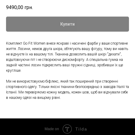
9490,00
грн.
Купити
Комплект Go Fit Women внесе яскраві і насичені фарби у ваше спортивне
життя. Лосини, немов друга шкіра, обтягують вашу фігуру, тому ви навіть
не відчуєте їх на вашому тілі. Тканина дозволить вашій шкірі "дихати",
відштовхуючи піт і не створюючи дискомфорту. А спеціальна гумка на
задній частині лосин підкреслить ваші пружні сідниці, зробивши їх ще
кругліше.
Ми не використовуємо біфлекс, який так поширений при створенні
спортивного одягу. Тільки якісні тканини безпосередньо з заводів Італії та
Іспанії. Ми перевіряємо кожну модель, кожен шов, щоб ви відчували себе
в нашому одязі на вищому рівні.
Tilda
Made on