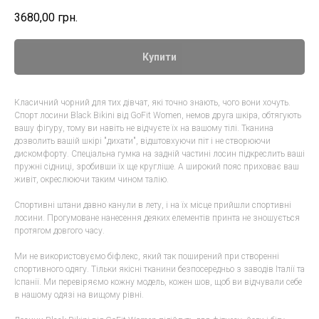
3680,00
грн.
Купити
Класичний чорний для тих дівчат, які точно знають, чого вони хочуть.
Спорт лосини Black Bikini від GoFit Women, немов друга шкіра, обтягують
вашу фігуру, тому ви навіть не відчуєте їх на вашому тілі. Тканина
дозволить вашій шкірі "дихати", відштовхуючи піт і не створюючи
дискомфорту. Спеціальна гумка на задній частині лосин підкреслить ваші
пружні сідниці, зробивши їх ще кругліше. А широкий пояс приховає ваш
живіт, окреслюючи таким чином талію.
Спортивні штани давно канули в лету, і на їх місце прийшли спортивні
лосини. Прогумоване нанесення деяких елементів принта не зношується
протягом довгого часу.
Ми не використовуємо біфлекс, який так поширений при створенні
спортивного одягу. Тільки якісні тканини безпосередньо з заводів Італії та
Іспанії. Ми перевіряємо кожну модель, кожен шов, щоб ви відчували себе
в нашому одязі на вищому рівні.