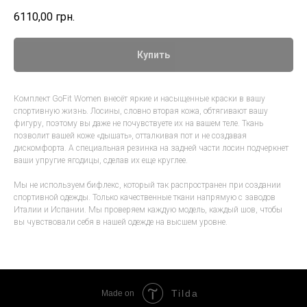
6110,00
грн.
Купить
Комплект GoFit Women внесёт яркие и насыщенные краски в вашу
спортивную жизнь. Лосины, словно вторая кожа, обтягивают вашу
фигуру, поэтому вы даже не почувствуете их на вашем теле. Ткань
позволит вашей коже «дышать», отталкивая пот и не создавая
дискомфорта. А специальная резинка на задней части лосин подчеркнет
ваши упругие ягодицы, сделав их еще круглее.
Мы не используем бифлекс, который так распространен при создании
спортивной одежды. Только качественные ткани напрямую с заводов
Италии и Испании. Мы проверяем каждую модель, каждый шов, чтобы
вы чувствовали себя в нашей одежде на высшем уровне.
Tilda
Made on