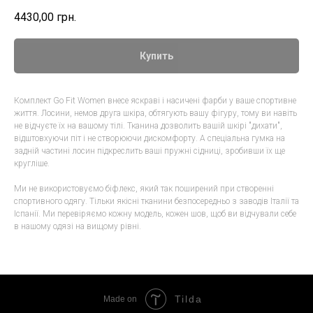
4430,00
грн.
Купить
Комплект Go Fit Women внесе яскраві і насичені фарби у ваше спортивне
життя. Лосини, немов друга шкіра, обтягують вашу фігуру, тому ви навіть
не відчуєте їх на вашому тілі. Тканина дозволить вашій шкірі "дихати",
відштовхуючи піт і не створюючи дискомфорту. А спеціальна гумка на
задній частині лосин підкреслить ваші пружні сідниці, зробивши їх ще
кругліше.
Ми не використовуємо біфлекс, який так поширений при створенні
спортивного одягу. Тільки якісні тканини безпосередньо з заводів Італії та
Іспанії. Ми перевіряємо кожну модель, кожен шов, щоб ви відчували себе
в нашому одязі на вищому рівні.
Tilda
Made on