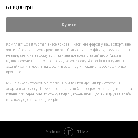
6110,00
грн.
Купить
Комплект Go Fit Women внесе яскраві і насичені фарби у ваше спортивне
життя. Лосини, немов друга шкіра, обтягують вашу фігуру, тому ви навіть
не відчуєте їх на вашому тілі. Тканина дозволить вашій шкірі "дихати",
відштовхуючи піт і не створюючи дискомфорту. А спеціальна гумка на
задній частині лосин підкреслить ваші пружні сідниці, зробивши їх ще
кругліше.
Ми не використовуємо біфлекс, який так поширений при створенні
спортивного одягу. Тільки якісні тканини безпосередньо з заводів Італії та
Іспанії. Ми перевіряємо кожну модель, кожен шов, щоб ви відчували себе
в нашому одязі на вищому рівні.
Tilda
Made on